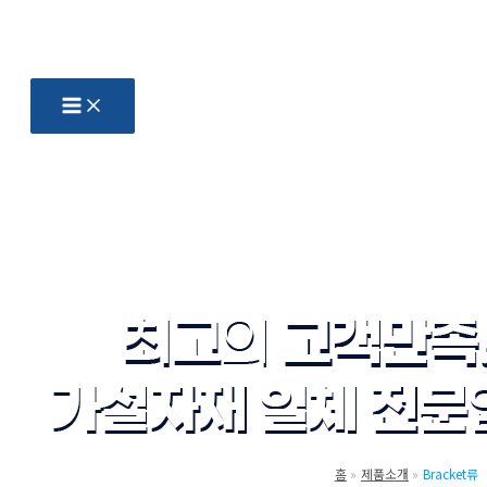
콘
텐
츠
로
건
너
뛰
기
홈
제품소개
Bracket류