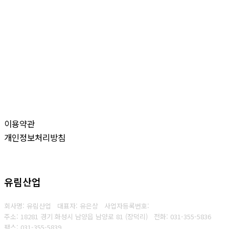
이용약관
개인정보처리방침
유림산업
회사명: 유림산업 대표자: 유은상
사업자등록번호:
주소: 18281 경기 화성시 남양읍 남양로 81 (장덕리)
전화: 031-355-5836
팩스:
031-355-5839