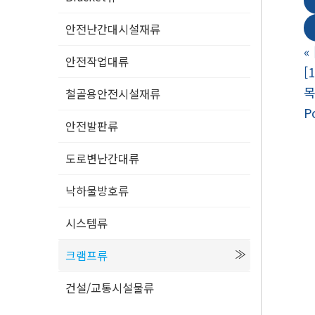
안전난간대시설재류
«
안전작업대류
[
철골용안전시설재류
P
안전발판류
도로변난간대류
낙하물방호류
시스템류
크램프류
건설/교통시설물류