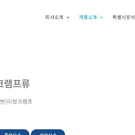
회사소개
제품소개
특별시방
크램프류
2번]이형크램프