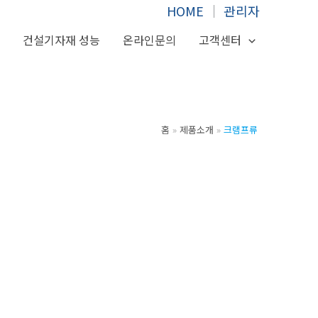
HOME
│
관리자
서
건설기자재 성능
온라인문의
고객센터
홈
제품소개
크램프류