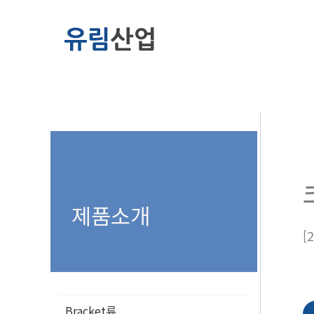
콘
텐
츠
로
건
너
뛰
기
제품소개
[
Bracket류