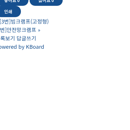
좋아요
0
싫어요
0
인쇄
[3번]빔크램프(고정형)
1번]안전망크램프
»
목록보기
답글쓰기
owered by KBoard