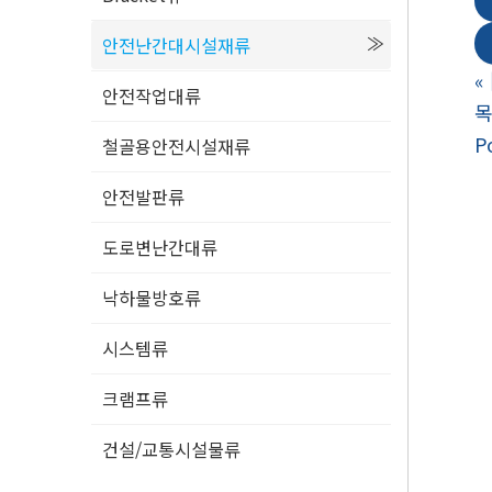
안전난간대시설재류
«
안전작업대류
P
철골용안전시설재류
안전발판류
도로변난간대류
낙하물방호류
시스템류
크램프류
건설/교통시설물류