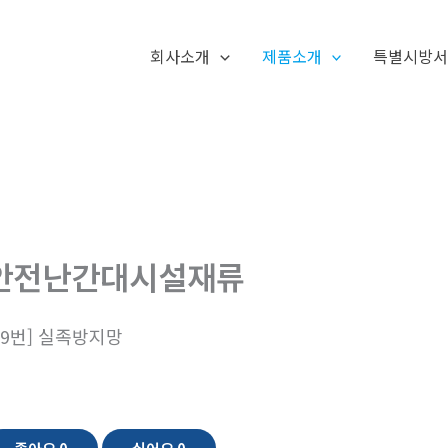
회사소개
제품소개
특별시방
안전난간대시설재류
19번] 실족방지망