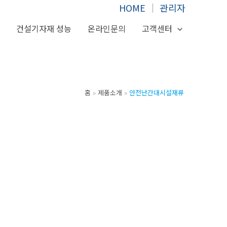
HOME
│
관리자
서
건설기자재 성능
온라인문의
고객센터
홈
제품소개
안전난간대시설재류