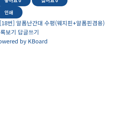
좋아요
0
싫어요
0
인쇄
[18번] 알폼난간대 수평(웨지핀+알폼핀겸용)
목록보기
답글쓰기
owered by KBoard