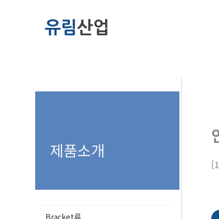
콘
텐
츠
로
건
너
뛰
기
제품소개
[
Bracket류