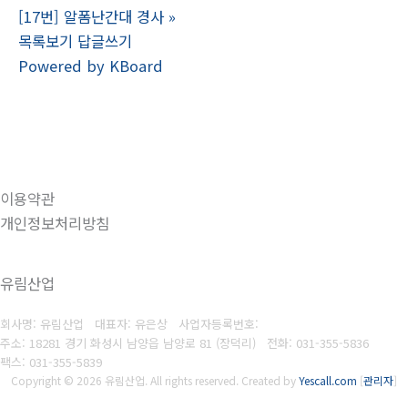
[17번] 알폼난간대 경사
»
목록보기
답글쓰기
Powered by KBoard
이용약관
개인정보처리방침
유림산업
회사명: 유림산업 대표자: 유은상
사업자등록번호:
주소: 18281 경기 화성시 남양읍 남양로 81 (장덕리)
전화: 031-355-5836
팩스:
031-355-5839
Copyright © 2026 유림산업. All rights reserved.
Created by
Yescall.com
[
관리자
]