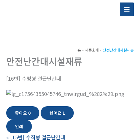
콘
텐
츠
로
건
너
홈
제품소개
안전난간대시설재류
뛰
안전난간대시설재류
기
[16번] 수평형 철근난간대
좋아요
0
싫어요
1
인쇄
«
[15번] 수직형 철근난간대