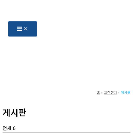
콘
텐
츠
로
건
너
뛰
기
홈
고객센터
게시판
게시판
전체 6