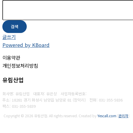
검색
글쓰기
Powered by KBoard
이용약관
개인정보처리방침
유림산업
회사명: 유림산업 대표자: 유은상
사업자등록번호:
주소: 18281 경기 화성시 남양읍 남양로 81 (장덕리)
전화: 031-355-5836
팩스:
031-355-5839
Copyright © 2026 유림산업. All rights reserved.
Created by
Yescall.com
[
관리자
]