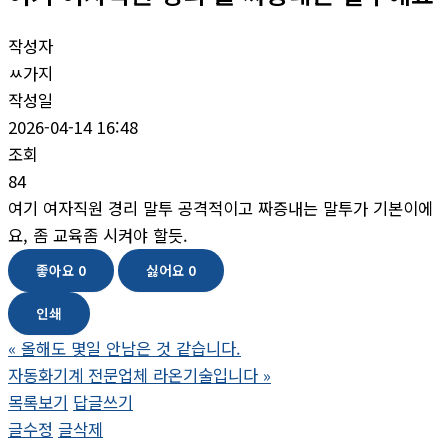
작성자
ㅆ가지
작성일
2026-04-14 16:48
조회
84
여기 여자직원 경리 말투 공격적이고 짜증내는 말투가 기본이에
요, 좀 교육좀 시켜야 할듯.
좋아요
0
싫어요
0
인쇄
«
올해도 몇일 안남은 것 같습니다.
자동화기계 전문업체 라온기술입니다
»
목록보기
답글쓰기
글수정
글삭제