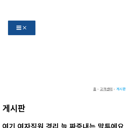
콘
텐
츠
로
건
너
뛰
기
홈
고객센터
게시판
게시판
여기 여자직원 경리 늘 짜증내는 말투에요